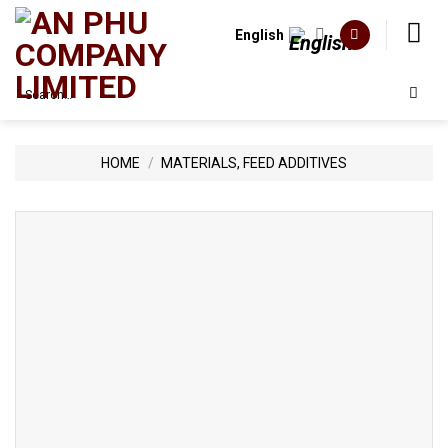
Skip
to
English
content
Search
for:
HOME
/
MATERIALS, FEED ADDITIVES