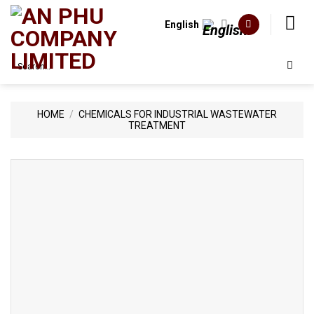
Skip
to
English
content
Search
for:
HOME
/
CHEMICALS FOR INDUSTRIAL WASTEWATER
TREATMENT