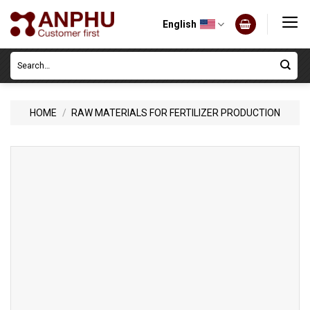
Skip
to
English
content
Search
for:
HOME
/
RAW MATERIALS FOR FERTILIZER PRODUCTION