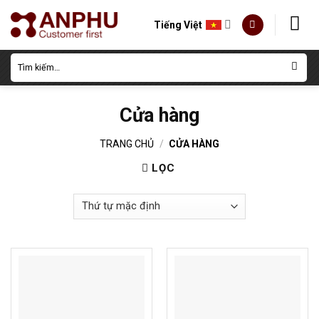
Skip
to
Tiếng Việt
content
Tìm
kiếm:
Cửa hàng
TRANG CHỦ
/
CỬA HÀNG
LỌC