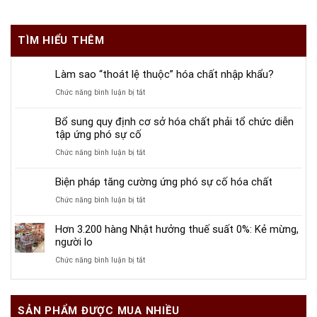
TÌM HIỂU THÊM
Làm sao “thoát lệ thuộc” hóa chất nhập khẩu?
ở
Chức năng bình luận bị tắt
Làm
Bổ sung quy định cơ sở hóa chất phải tổ chức diễn
sao
tập ứng phó sự cố
“thoát
ở
Chức năng bình luận bị tắt
lệ
Bổ
thuộc”
Biện pháp tăng cường ứng phó sự cố hóa chất
sung
hóa
quy
ở
Chức năng bình luận bị tắt
chất
định
Biện
nhập
Hơn 3.200 hàng Nhật hưởng thuế suất 0%: Kẻ mừng,
cơ
pháp
khẩu?
người lo
sở
tăng
ở
Chức năng bình luận bị tắt
hóa
cường
Hơn
chất
ứng
3.200
phải
phó
hàng
tổ
sự
SẢN PHẨM ĐƯỢC MUA NHIỀU