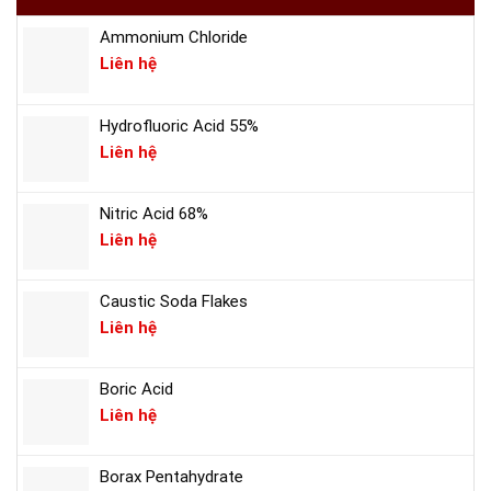
Nhật
chức
cố
hưởng
diễn
hóa
Ammonium Chloride
thuế
tập
chất
Liên hệ
suất
ứng
0%:
phó
Hydrofluoric Acid 55%
Kẻ
sự
Liên hệ
mừng,
cố
người
lo
Nitric Acid 68%
Liên hệ
Caustic Soda Flakes
Liên hệ
Boric Acid
Liên hệ
Borax Pentahydrate