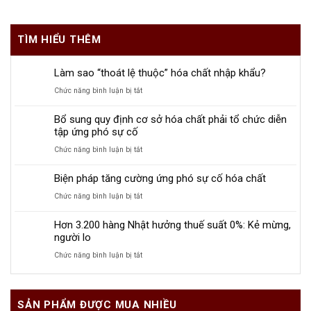
TÌM HIỂU THÊM
Làm sao “thoát lệ thuộc” hóa chất nhập khẩu?
ở
Chức năng bình luận bị tắt
Làm
Bổ sung quy định cơ sở hóa chất phải tổ chức diễn
sao
tập ứng phó sự cố
“thoát
ở
Chức năng bình luận bị tắt
lệ
Bổ
thuộc”
Biện pháp tăng cường ứng phó sự cố hóa chất
sung
hóa
quy
ở
Chức năng bình luận bị tắt
chất
định
Biện
nhập
Hơn 3.200 hàng Nhật hưởng thuế suất 0%: Kẻ mừng,
cơ
pháp
khẩu?
người lo
sở
tăng
ở
Chức năng bình luận bị tắt
hóa
cường
Hơn
chất
ứng
3.200
phải
phó
hàng
tổ
sự
SẢN PHẨM ĐƯỢC MUA NHIỀU