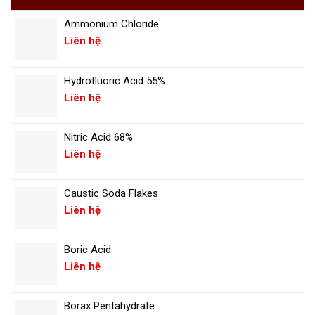
Nhật
chức
cố
hưởng
diễn
hóa
Ammonium Chloride
thuế
tập
chất
Liên hệ
suất
ứng
0%:
phó
Hydrofluoric Acid 55%
Kẻ
sự
Liên hệ
mừng,
cố
người
lo
Nitric Acid 68%
Liên hệ
Caustic Soda Flakes
Liên hệ
Boric Acid
Liên hệ
Borax Pentahydrate